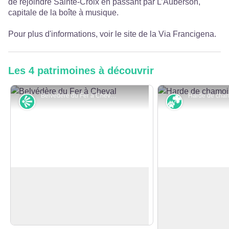
de rejoindre Sainte-Croix en passant par L’Auberson,
capitale de la boîte à musique.
Pour plus d'informations, voir le site de la
Via Francigena
.
Les 4 patrimoines à découvrir
Belvédère du Fer à Cheval - CCGP
Point de vue
Faune et flor
Point de Vue du Fer à Cheval
Le chamois
Superbe point de vue sur la Cluse et
Le chamois est un
le Château de Joux, ainsi que la
principalement diu
Voir l'image en plein écran
vallée du Doubs.
hardes plus ou mo
selon les saisons 