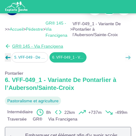
VFF-049_1 - Variante De Pontarlier à l’Auberson/Sainte-Croix
Imprimer
Télécharger
Signaler
Haut-Doubs - Doubs Tourisme
Voir l'image en plein écran
GR® 145 -
VFF-049_1 - Variante De
>>
Accueil
>
Pédestre
>
Via
>
Pontarlier à
l’Auberson/Sainte-Croix
Francigena
GR® 145 - Via Francigena
➜
➜
tarlier
5
.
VFF-049 - De Pontarlier à Jougne
6
.
VFF-049_1 - Variante De Pontarlier à l’Auberson/Sainte-Croix
Étape précédente
Éta
Pontarlier
6. VFF-049_1 - Variante De Pontarlier à
l’Auberson/Sainte-Croix
Pastoralisme et agriculture
Intermédiaire
8h
22km
+737m
-499m
Traversée
GR®
Via Francigena
Embarquer cet élément afin d'y avoir accès