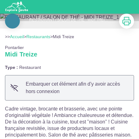
Midi Treize
Imprimer
RESTAURANT / SALON DE THÉ - MIDI TREIZE_1 - Midi Treize
Voir l'image en plein écran
>>
Accueil
>
Restaurants
>
Midi Treize
Pontarlier
Midi Treize
Type :
Restaurant
Embarquer cet élément afin d'y avoir accès
hors connexion
Cadre vintage, brocante et brasserie, avec une pointe
d'originalité végétale ! Ambiance chaleureuse et détendue.
De la décoration à la cuisine, tout est "maison" ! Cuisine
française revisitée, issue de producteurs locaux et
principalement bio. Salon de thé avec pâtisseries maison.