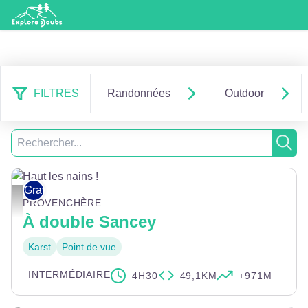
FILTRES
Randonnées
Outdoor
1 884 résultats trouvés
Filtrer
Recherche
Rech
Gravel
Haut les nains ! - POC Studio
PROVENCHÈRE
À double Sancey
Karst
Point de vue
INTERMÉDIAIRE
4H30
49,1KM
+971M