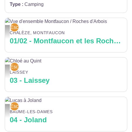
Type
:
Camping
Escalade
Vue d'ensemble Montfaucon / Roches d'Arbois - Romain Santi
CHALÈZE, MONTFAUCON
01/02 - Montfaucon et les Roches d'Arbois
Escalade
Chloé au Quint - Gilles Blanchon
LAISSEY
03 - Laissey
Escalade
Lucas à Joland - Gilles Blanchon
BAUME-LES-DAMES
04 - Joland