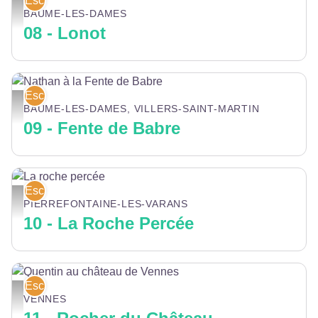
Escalade
Grimpeuse - Canva
BAUME-LES-DAMES
08 - Lonot
Escalade
Nathan à la Fente de Babre - Gilles Blanchon
BAUME-LES-DAMES, VILLERS-SAINT-MARTIN
09 - Fente de Babre
Escalade
La roche percée - Gilles Blanchon
PIERREFONTAINE-LES-VARANS
10 - La Roche Percée
Escalade
Quentin au château de Vennes - Théo Denier
VENNES