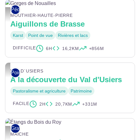
Pédestre
Gorges de Nouailles - © Albain CCLL
MOUTHIER-HAUTE-PIERRE
Aiguillons de Brasse
Karst
Point de vue
Rivières et lacs
DIFFICILE
6H
16,2KM
+856M
©Doubstourisme_LaurentCheviet
VAL-D`USIERS
Points-nœuds
À la découverte du Val d'Usiers
Pastoralisme et agriculture
Patrimoine
FACILE
2H
20,7KM
+331M
Gravel
Étangs du Bois du Roy - POC Studio
MAÎCHE