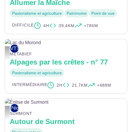
Allumer la Maîche
Pastoralisme et agriculture
Patrimoine
Point de vue
DIFFICILE
4H
39,4KM
+786M
VTT
Lac du Morond - OTPHD - C.Viey
MÉTABIEF
Alpages par les crêtes - n° 77
Pastoralisme et agriculture
INTERMÉDIAIRE
2H
21,7KM
+688M
Pédestre
Église de Surmont - Wikimedia Commons - JGS25
SURMONT
Autour de Surmont