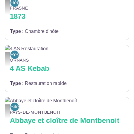
Hébergement
CHAMBRES D'HÔTES - 1873_1 - CHAMBRES D'HÔTES - 1873
FRASNE
1873
Type
:
Chambre d'hôte
Restaurants
4 AS Restauration - Web Évolution
ORNANS
4 AS Kebab
Type
:
Restauration rapide
Sites et lieux de visites
Abbaye et cloître de Montbenoît - OTPHD
PAYS-DE-MONTBENOÎT
Abbaye et cloître de Montbenoit