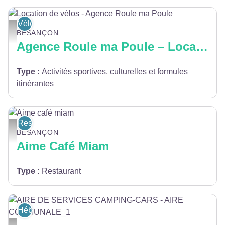
Vélo
Location de vélos - Agence Roule ma Poule - Agence Roule ma Poule
BESANÇON
Agence Roule ma Poule – Location de vélos
Type
:
Activités sportives, culturelles et formules
itinérantes
Restaurants
Aime café miam - Aime café miam
BESANÇON
Aime Café Miam
Type
:
Restaurant
Hébergement