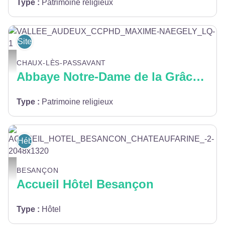
Type
:
Patrimoine religieux
Sites et lieux de visites
VALLEE_AUDEUX_CCPHD_MAXIME-NAEGELY_LQ-1 - happinessproduction
CHAUX-LÈS-PASSAVANT
Abbaye Notre-Dame de la Grâce-Dieu
Type
:
Patrimoine religieux
Hébergement
ACCUEIL_HOTEL_BESANCON_CHATEAUFARINE_-2-2048x1320 - Accueil Hôt
BESANÇON
Accueil Hôtel Besançon
Type
:
Hôtel