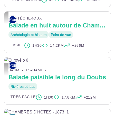
©Doubstourisme_LaurentCheviet
MONTÉCHEROUX
Points-nœuds
Balade en huit autour de Chamesol
Archéologie et histoire
Point de vue
FACILE
1H30
14,2KM
+266M
Points-nœuds
Eurovélo 6 - ©Doubstourisme
BAUME-LES-DAMES
Balade paisible le long du Doubs
Rivières et lacs
TRÈS FACILE
1H30
17,8KM
+212M