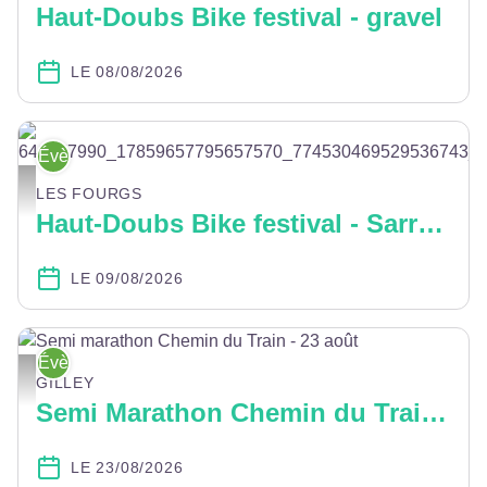
Haut-Doubs Bike festival - gravel
LE 08/08/2026
Évènement
649077990_17859657795657570_774530469529536743_n(1) - Club des F
LES FOURGS
Haut-Doubs Bike festival - Sarrazine
LE 09/08/2026
Évènement
Semi marathon Chemin du Train - 23 août - Vélo Loisir Gilley
GILLEY
Semi Marathon Chemin du Train Saugeais et randonnée pédestre
LE 23/08/2026