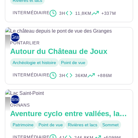
Rivières et lacs
INTERMÉDIAIRE
3H
11,8KM
+337M
Gravel
Le château depuis le pont de vue des Granges - CCGP
PONTARLIER
Autour du Château de Joux
Archéologie et histoire
Point de vue
INTERMÉDIAIRE
3H
36KM
+886M
Itinérance vélo
Lac Saint-Point - ©Doubstourisme_LaurentCheviet
ORNANS
Aventure cyclo entre vallées, lacs et canyons
Patrimoine
Point de vue
Rivières et lacs
Sommet
INTERMÉDIAIRE
4J
246,8KM
+5099M