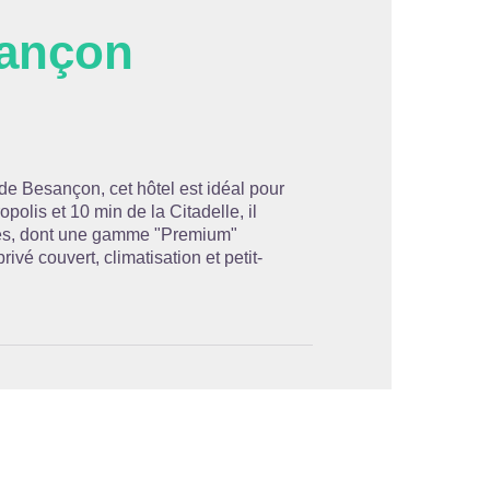
sançon
'image en plein écran
de Besançon, cet hôtel est idéal pour
olis et 10 min de la Citadelle, il
nes, dont une gamme "Premium"
ivé couvert, climatisation et petit-