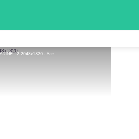
ACCUEIL_HOTEL_BESANCON_CHATEAUFARINE_-2-2048x1320 - Accueil Hôtel Besançon Chateaufarine