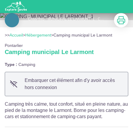
Camping municipal Le Larmont
Imprimer
CAMPING - MUNICIPAL LE LARMONT_1 - CAMPING - MUNICIPAL LE LARMONT
Voir l'image en plein écran
>>
Accueil
>
Hébergement
>
Camping municipal Le Larmont
Pontarlier
Camping municipal Le Larmont
Type :
Camping
Embarquer cet élément afin d'y avoir accès
hors connexion
Camping très calme, tout confort, situé en pleine nature, au
pied de la montagne le Larmont. Borne pour les camping-
cars et stationnement de camping-cars payant.