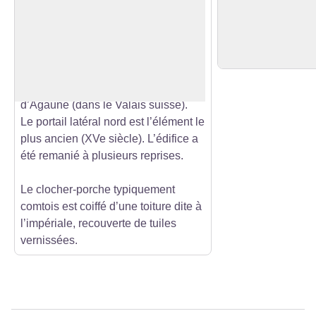
Église Saint-Bénigne
Point de Vue du 
Ses origines restent inconnues. Rien
Superbe point de v
ne subsiste de cet édifice primitif, qui
le Château de Joux
Voir l'image en plein écran
a sans doute servi de relais dès le
vallée du Doubs.
XIe siècle entre les abbayes Saint-
Bénigne de Dijon et Saint-Maurice
d’Agaune (dans le Valais suisse).
Le portail latéral nord est l’élément le
plus ancien (XVe siècle). L’édifice a
été remanié à plusieurs reprises.
Le clocher-porche typiquement
comtois est coiffé d’une toiture dite à
l’impériale, recouverte de tuiles
vernissées.