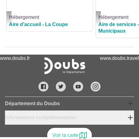
Hébergement
Hébergement
AIRE DE SERVICES ET DE STATIONNEMENT CAMPING-CARS - LA COUPE_1 
AIRE DE SERVICES CAM
Aire d'accueil - La Coupe
Aire de services -
Municipaux
www.doubs.fr
www.doubs.travel
Département du Doubs
Informations complémentaires
Voir la carte