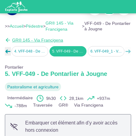
VFF-049 - De Pontarlier à Jougne
Imprimer
Télécharger
Signaler
Haut-Doubs - Doubs Tourisme
Voir l'image en plein écran
GR® 145 - Via
VFF-049 - De Pontarlier
>>
Accueil
>
Pédestre
>
>
à Jougne
Francigena
GR® 145 - Via Francigena
➜
➜
-Pierre
4
.
VFF-048 - De Mouthier-Haute-Pierre à Pontarlier
5
.
VFF-049 - De Pontarlier à Jougne
6
.
VFF-049_1 - Variante De Pontarlier à l’Auberson/Sainte-Croix
Étape précédente
Éta
Pontarlier
5. VFF-049 - De Pontarlier à Jougne
Pastoralisme et agriculture
Intermédiaire
9h30
28,1km
+937m
Traversée
GR®
Via Francigena
-788m
Embarquer cet élément afin d'y avoir accès
hors connexion