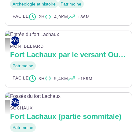
Archéologie et histoire
Patrimoine
FACILE
2H
4,9KM
+86M
Pédestre
Entrée du fort Lachaux - © Pays de Montbéliard Tourisme
MONTBÉLIARD
Fort Lachaux par le versant Ouest
Patrimoine
FACILE
3H
9,4KM
+159M
Pédestre
Fossés du fort Lachaux - © Pays de Montbéliard Tourisme
SOCHAUX
Fort Lachaux (partie sommitale)
Patrimoine