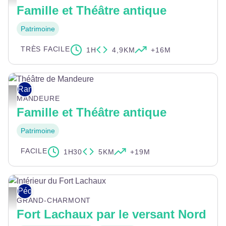
Famille et Théâtre antique
Patrimoine
TRÈS FACILE
1H
4,9KM
+16M
Rando pour tous
Théâtre de Mandeure - Pays de Montbéliard Tourisme
MANDEURE
Famille et Théâtre antique
Patrimoine
FACILE
1H30
5KM
+19M
Pédestre
Intérieur du Fort Lachaux - © Pays de Montbéliard Tourisme
GRAND-CHARMONT
Fort Lachaux par le versant Nord