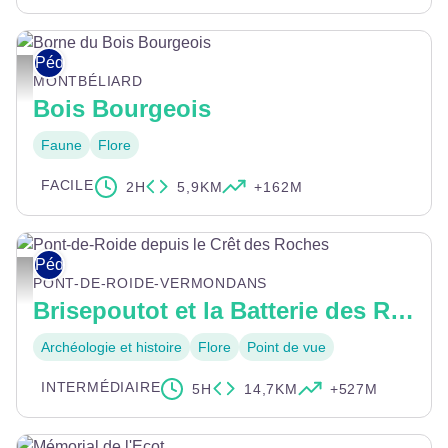
Pédestre
Borne du Bois Bourgeois - © Pays de Montbéliard Tourisme
MONTBÉLIARD
Bois Bourgeois
Faune
Flore
FACILE
2H
5,9KM
+162M
Pédestre
Pont-de-Roide depuis le Crêt des Roches - © Pays de Montbéliard Tourisme
PONT-DE-ROIDE-VERMONDANS
Brisepoutot et la Batterie des Roches
Archéologie et histoire
Flore
Point de vue
INTERMÉDIAIRE
5H
14,7KM
+527M