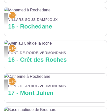
Escalade
Mohamed à Rochedane - Stephan Paillard
VILLARS-SOUS-DAMPJOUX
15 - Rochedane
Escalade
Alain au Crêt de la roche - Gilles Blanchon
PONT-DE-ROIDE-VERMONDANS
16 - Crêt des Roches
Escalade
Catherine à Rochedane - Stephan Paillard
PONT-DE-ROIDE-VERMONDANS
17 - Mont Julien