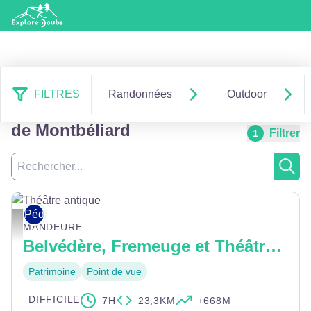
FILTRES
Randonnées
Outdoor
179 résultats secteur : Pays
de Montbéliard
Filtrer
1
Recherche
Rech
Pédestre
Théâtre antique - © Pays de Montbéliard Tourisme
MANDEURE
Belvédère, Fremeuge et Théâtre antique
Patrimoine
Point de vue
DIFFICILE
7H
23,3KM
+668M