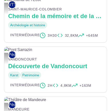
VTT
Mémorial de l'Ecot - Damien MATHIEU - Espace nordique jurassien
SAINT-MAURICE-COLOMBIER
Chemin de la mémoire et de la paix
Archéologie et histoire
INTERMÉDIAIRE
3H30
32,8KM
+645M
Pédestre
Pont Sarrazin - Pays de Montbéliard Tourisme
VANDONCOURT
Découverte de Vandoncourt
Karst
Patrimoine
INTERMÉDIAIRE
2H
4,8KM
+163M
Pédestre
Théâtre de Mandeure - © Pays de Montbéliard Tourisme
MANDEURE