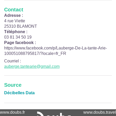
Contact
Adresse :
4 rue Viette
25310 BLAMONT
Téléphone :
03 81 34 50 19
Page facebook :
https://www.facebook.com/p/Lauberge-De-La-tante-Arie-
100051088795817/?locale=fr_FR
Courriel
:
auberge.tantearie@gmail.com
Source
Décibelles Data
www.doubs.fr
www.doubs.travel