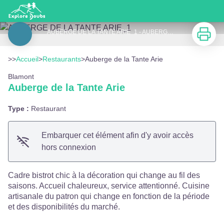
Auberge de la Tante Arie
Imprimer
AUBERGE DE LA TANTE ARIE_1 - AUBERGE DE LA TANTE ARIE
Voir l'image en plein écran
>>
Accueil
>
Restaurants
>
Auberge de la Tante Arie
Blamont
Auberge de la Tante Arie
Type :
Restaurant
Embarquer cet élément afin d'y avoir accès
hors connexion
Cadre bistrot chic à la décoration qui change au fil des
saisons. Accueil chaleureux, service attentionné. Cuisine
artisanale du patron qui change en fonction de la période
et des disponibilités du marché.