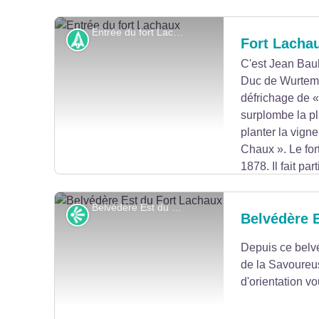
Entrée du fort Lachaux - © Pays de Montbéliard Tourisme
Histoire
Fort Lacha
C'est Jean Bauh
Duc de Wurtemb
Voir l'image en plein écran
défrichage de « 
surplombe la pl
planter la vigne
Chaux ». Le fort
1878. Il fait pa
Rivières imaginé pour éviter une invasion de l'em
1870. Il fait partie de la ceinture défensive du sud
Belvédère Est du Fort Lachaux - © Robert Grillon - Club des marcheurs de Grand-Charmont
Point de vue
Belvédère 
Depuis ce belvé
Voir l'image en plein écran
de la Savoureu
d'orientation vo