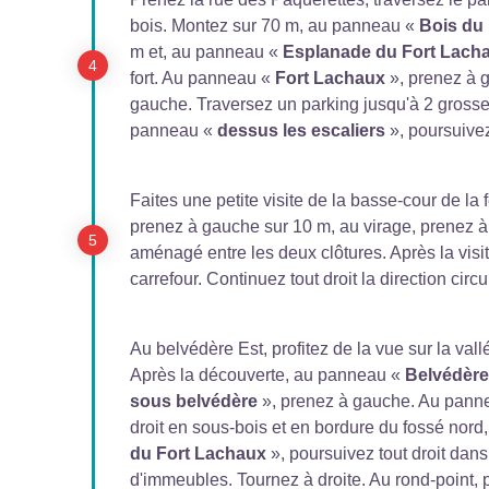
bois. Montez sur 70 m, au panneau «
Bois du
m et, au panneau «
Esplanade du Fort Lach
fort. Au panneau «
Fort Lachaux
», prenez à 
gauche. Traversez un parking jusqu'à 2 grosses
panneau «
dessus les escaliers
», poursuivez
Faites une petite visite de la basse-cour de la
prenez à gauche sur 10 m, au virage, prenez 
aménagé entre les deux clôtures. Après la visit
carrefour. Continuez tout droit la direction circu
Au belvédère Est, profitez de la vue sur la val
Après la découverte, au panneau «
Belvédère
sous belvédère
», prenez à gauche. Au pan
droit en sous-bois et en bordure du fossé nord
du Fort Lachaux
», poursuivez tout droit dans
d'immeubles. Tournez à droite. Au rond-point, 