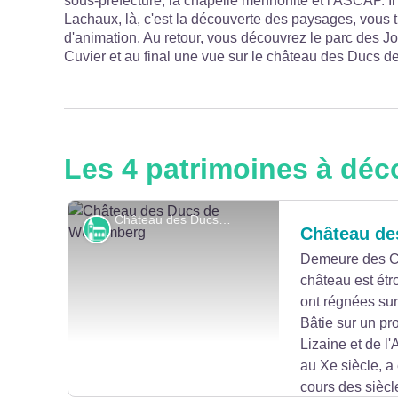
sous-préfecture, la chapelle mennonite et l'ASCAP. Il 
Lachaux, là, c'est la découverte des paysages, vous 
d'animation. Au retour, vous découvrez le parc des Jon
Cuvier et au final une vue sur le château des Ducs 
Les 4 patrimoines à déc
Château des Ducs de Wurtemberg - © Pays de Montbéliard Tourisme
Monuments et architecture
Château de
Demeure des Co
château est étro
ont régnées sur
Bâtie sur un pr
Lizaine et de l'
au Xe siècle, 
cours des siècl