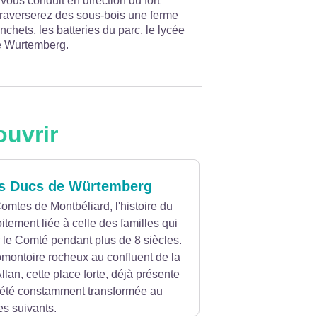
vous conduit en direction du fort
traverserez des sous-bois une ferme
chets, les batteries du parc, le lycée
de Wurtemberg.
ouvrir
s Ducs de Würtemberg
mtes de Montbéliard, l'histoire du
itement liée à celle des familles qui
 le Comté pendant plus de 8 siècles.
omontoire rocheux au confluent de la
Allan, cette place forte, déjà présente
a été constamment transformée au
es suivants.