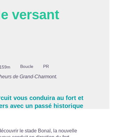
le versant
'image en plein écran
Boucle
PR
-159m
archeurs de Grand-Charmont.
rcuit vous conduira au fort et
ers avec un passé historique
 découvrir le stade Bonal, la nouvelle