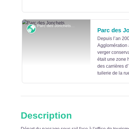
Parc des Jonchets - © Pays de Montbéliard Tourisme
Faune et flore
Parc des J
Depuis l’an 20
Agglomération a
Voir l'image en plein écran
verger conserva
était une zone 
des carrières d’
tuilerie de la r
Description
Voir l'image en plein écran
Départ du passage sous rail face à l'office de tourism