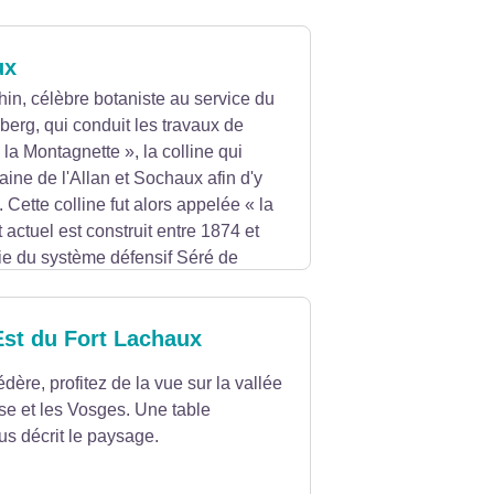
ux
in, célèbre botaniste au service du
erg, qui conduit les travaux de
la Montagnette », la colline qui
aine de l'Allan et Sochaux afin d'y
. Cette colline fut alors appelée « la
 actuel est construit entre 1874 et
rtie du système défensif Séré de
pire prussien suite à la défaite de
 de Belfort.
Est du Fort Lachaux
dère, profitez de la vue sur la vallée
se et les Vosges. Une table
us décrit le paysage.