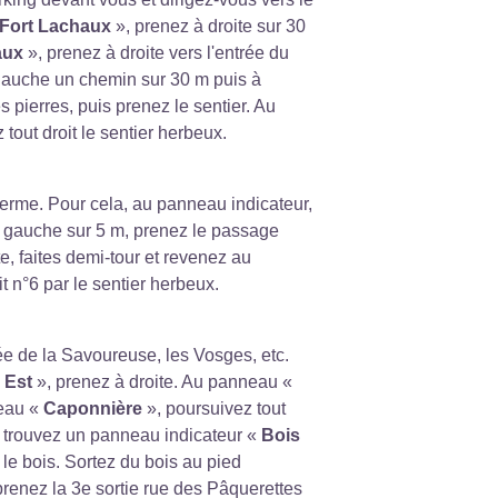
 Fort Lachaux
», prenez à droite sur 30
aux
», prenez à droite vers l'entrée du
gauche un chemin sur 30 m puis à
 pierres, puis prenez le sentier. Au
 tout droit le sentier herbeux.
 ferme. Pour cela, au panneau indicateur,
à gauche sur 5 m, prenez le passage
e, faites demi-tour et revenez au
it n°6 par le sentier herbeux.
lée de la Savoureuse, les Vosges, etc.
 Est
», prenez à droite. Au panneau «
neau «
Caponnière
», poursuivez tout
, trouvez un panneau indicateur «
Bois
 le bois. Sortez du bois au pied
prenez la 3e sortie rue des Pâquerettes