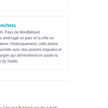
onchets
00, Pays de Montbéliard
 aménagé un parc et la ville un
toire. Historiquement, cette plaine
humide avec des prairies irriguées et
argile qui alimentèrent en partie la
ue du Stade.
e. Circuit n°6
balisé par deux traits