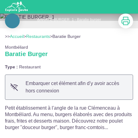
Baratie Burger
Imprimer
BARATIE BURGER_1 - Baratie burger
Voir l'image en plein écran
>>
Accueil
>
Restaurants
>
Baratie Burger
Montbéliard
Baratie Burger
Type :
Restaurant
Embarquer cet élément afin d'y avoir accès
hors connexion
Petit établissement à l'angle de la rue Clémenceau à
Montbéliard. Au menu, burgers élaborés avec des produits
frais, frites et desserts maison. Découvrez notre poulet
burger "douceur burger", burger franc-comtois...