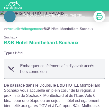
B&B Hôtel Montbéliard-Sochaux
Imprimer
THE ORIGINALS HÔTEL ARIANIS - THE ORIGINALS HÔTEL ARIANIS
Voir l'image en plein écran
>>
Accueil
>
Hébergement
>
B&B Hôtel Montbéliard-Sochaux
Sochaux
B&B Hôtel Montbéliard-Sochaux
Type :
Hôtel
Embarquer cet élément afin d'y avoir accès
hors connexion
De passage dans le Doubs, le B&B HOTEL Montbéliard
Sochaux vous accueille en plein cœur de la région, à
proximité de Sochaux, Montbéliard et de l’EuroVelo 6.
Idéal pour une étape ou un séjour, l’hôtel est également
bien relié aux gares TGV et à l’aéroport Bâle-Mulhouse.