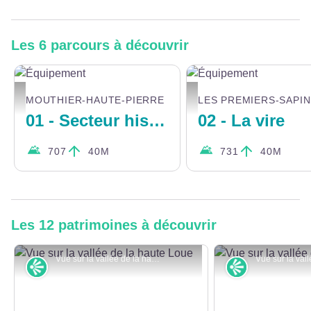
Les 6 parcours à découvrir
Équipement - Doubs Tourisme
Équipement - Doubs Tourisme
MOUTHIER-HAUTE-PIERRE
LES PREMIERS-SAPI
01 - Secteur historique
02 - La vire
707
40M
731
40M
Les 12 patrimoines à découvrir
Vue sur la vallée de la haute Loue - ©Céline Olivier
Point de vue
Point de vue