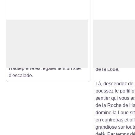
Belvédère de la Roche de
ENS - La Roche d
Hautepierre
Dominant le magni
À 881 mètres d'altitude, profitez d'un
Hautepierre-le-Ch
panorama exceptionnel sur la haute
Voir l'image en plein écran
des Premiers Sapi
vallée de la Loue, les montagnes du
Hautepierre-le-Châ
Jura et le Mont-Blanc. La roche de
facilement sur le
Hautepierre est également un site
de la Loue.
d'escalade.
Là, descendez de v
poussez le portill
sentier qui vous 
de la Roche de Hau
domine la Loue si
en contrebas et o
grandiose sur toute
delà. Par temps d