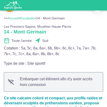
14 - Mont Germain
Imprimer
Oriane au Mont Germain - Gilles Blanchon
Voir l'image en plein écran
>>
Accueil
>
Escalade
>
14 - Mont Germain
Les Premiers-Sapins, Mouthier-Haute-Pierre
14 - Mont Germain
Toute l'année
Sud
Cotation
:
5a, 5c, 6a, 6a+, 6b, 6b+, 6c, 6c+, 7a, 7a+, 7b,
7b+, 7c, 7c+, 8a, 8a+, 8b, 8b+, 8c
Type de site
:
Site sportif
Embarquer cet élément afin d'y avoir accès
hors connexion
Ce site calcaire coloré et compact, aux profils raides et
déversant sculptés de préhensions variées, propose