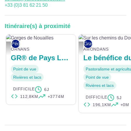
+33 (0)3 81 62 21 50
Itinéraire(s) à proximité
Pédestre
Gravel
Gorges de Nouailles - ©Doubstourisme
Sur les chemins du Doubs - PO
ORNANS
AMONDANS
GR® de Pays Loue Lison
Point de vue
Pastoralisme et agricult
Rivières et lacs
Point de vue
Rivières et lacs
DIFFICILE
6J
112,8KM
+3774M
DIFFICILE
5J
196,1KM
+0M