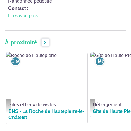
Randonnée pédestre
Contact :
En savoir plus
À proximité
2
Sites et lieux de visites
Hébergement
Sites et lieux de visites
Hébergement
Roche de Hautepierre - LAB_Services_Baume-les-Dames
Gîte de Haute Pierre - 
ENS - La Roche de Hautepierre-le-
Gîte de Haute Pie
Châtelet