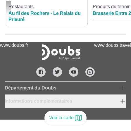
Restaurants
Produits du terroir
LE RELAIS DU PRIEURE - LE RELAIS DU PRIEURE
Au fil des Rochers - Le Relais du
Brasserie Entre 
Prieuré
www.doubs.fr
www.doubs.travel
Département du Doubs
Informations complémentaires
Voir la carte