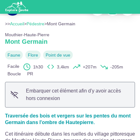
Mont Germain
Imprimer
Télécharger
Signaler
Mairie de Mouthier-Haute-Pierre - © Albain CCLL
Voir l'image en plein écran
>>
Accueil
>
Pédestre
>
Mont Germain
Mouthier-Haute-Pierre
Mont Germain
Faune
Flore
Point de vue
Facile
1h30
3,4km
+207m
-205m
Boucle
PR
Embarquer cet élément afin d'y avoir accès
hors connexion
Traversée des bois et vergers sur les pentes du mont
Germain dans l'ombre de Hautepierre.
Cet itinéraire débute dans les ruelles du village pittoresque