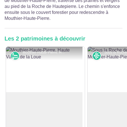
de Mouthier-Haute-Pierre, traverse des prairies et vergers
au pied de la Roche de Hautepierre. Le chemin s'enfonce
ensuite sous le couvert forestier pour redescendre à
Mouthier-Haute-Pierre.
Les 2 patrimoines à découvrir
Mouthier-Haute-Pierre, Haute Vallée de la Loue - © Albain CCLL
Monuments et architecture
Point de vue
Village de Mouthier-Haute-Pierre
Sous la Roche de
Village enchanteur situé dans la
Observez les fala
vallée de la Loue, Mouthier-Haute-
de Hautepierre et 
Voir l'image en plein écran
Pierre se trouve entre montagne et
pour contempler le
vallée. Niché au pied des falaises
Mouthier et la vall