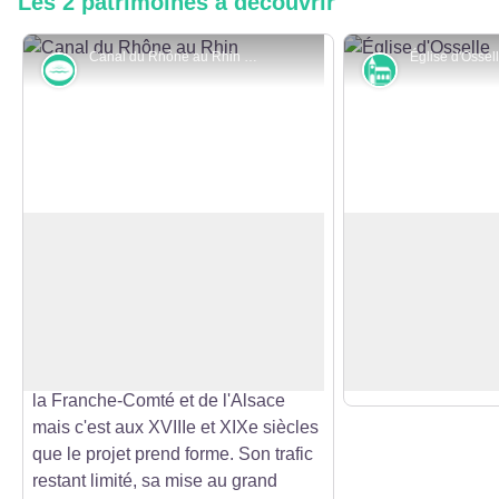
Les 2 patrimoines à découvrir
Canal du Rhône au Rhin - © Jean-Charles SEXE / Grand Besançon Métropole
Rivières et zones humides
Monuments et
Canal du Rhône au Rhin
Église Saint-Mart
L'idée de relier le bassin du Rhône à
Cette église date d
celui du Rhin par des voies
Elle a été reconst
Voir l'image en plein écran
navigables est ancienne puisque
faire face à la vét
Colbert et Vauban l'avaient évoquée
édifice. Son cloch
sous Louis XIV après l'annexion de
comtois, a été refa
la Franche-Comté et de l'Alsace
mais c'est aux XVIIIe et XIXe siècles
que le projet prend forme. Son trafic
restant limité, sa mise au grand