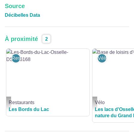
Source
Décibelles Data
À proximité
2
Restaurants
Vélo
Restaurants
Vélo
Les-Bords-du-Lac-Osselle-DSCF6168 - Restaurant Les Bords du Lac à Ossel
Base de loisirs d'Ossel
Les Bords du Lac
Les lacs d'Ossell
nature du Grand