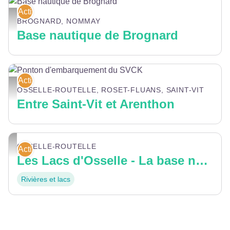
Activités nautiques
Base nautique de Brognard - Pays de Montbéliard Tourisme
BROGNARD, NOMMAY
Base nautique de Brognard
Activités nautiques
Ponton d'embarquement du SVCK - SVCK
OSSELLE-ROUTELLE, ROSET-FLUANS, SAINT-VIT
Entre Saint-Vit et Arenthon
GBM-SP
OSSELLE-ROUTELLE
Activités nautiques
Les Lacs d'Osselle - La base nature du Grand Besançon
Rivières et lacs