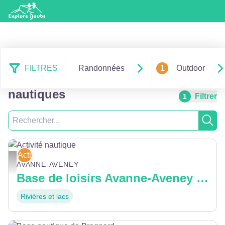
FILTRES
Randonnées
1
Outdoor
4 résultats outdoor : Activités
nautiques
Filtrer
1
Recherche
Rech
Activités nautiques
Activité nautique - Woka
AVANNE-AVENEY
Base de loisirs Avanne-Aveney Nautic
Rivières et lacs