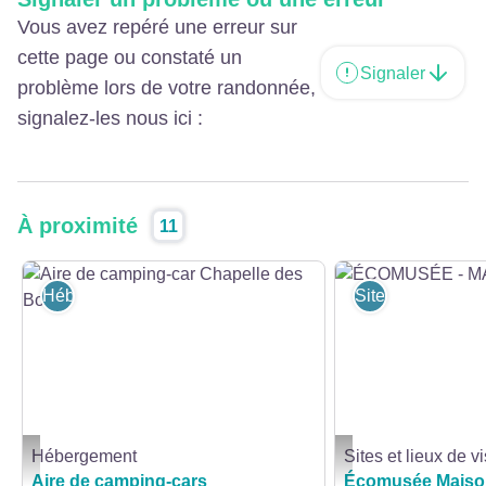
Vous avez repéré une erreur sur
cette page ou constaté un
Signaler
problème lors de votre randonnée,
signalez-les nous ici :
À proximité
11
Hébergement
Sites et lieux de 
Hébergement
Sites et lieux de vi
Aire de camping-car Chapelle des Bois - Aire de camping-car Chapelle des B
ÉCOMUSÉE - MAISON 
Aire de camping-cars
Écomusée Maiso