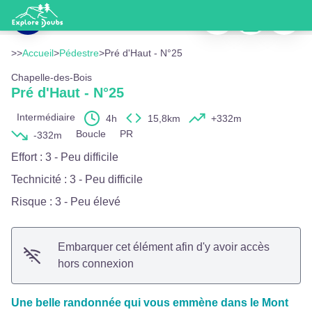
Pré d'Haut - N°25
Imprimer
Télécharger
Signaler
Les Prés d'Haut - Christian Burri
Voir l'image en plein écran
>>
Accueil
>
Pédestre
>
Pré d'Haut - N°25
Chapelle-des-Bois
Pré d'Haut - N°25
Intermédiaire
4h
15,8km
+332m
Boucle
PR
-332m
Effort
:
3 - Peu difficile
Technicité
:
3 - Peu difficile
Risque
:
3 - Peu élevé
Embarquer cet élément afin d'y avoir accès
hors connexion
Une belle randonnée qui vous emmène dans le Mont