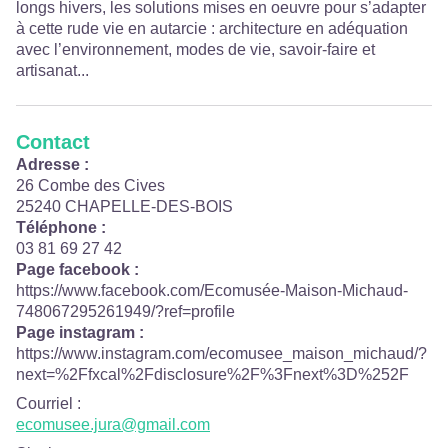
longs hivers, les solutions mises en oeuvre pour s’adapter
à cette rude vie en autarcie : architecture en adéquation
avec l’environnement, modes de vie, savoir-faire et
artisanat...
Contact
Adresse :
26 Combe des Cives
25240 CHAPELLE-DES-BOIS
Téléphone :
03 81 69 27 42
Page facebook :
https://www.facebook.com/Ecomusée-Maison-Michaud-
748067295261949/?ref=profile
Page instagram :
https://www.instagram.com/ecomusee_maison_michaud/?
next=%2Ffxcal%2Fdisclosure%2F%3Fnext%3D%252F
Courriel
:
ecomusee.jura@gmail.com