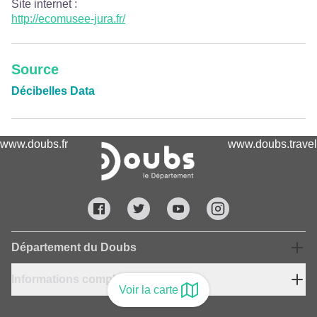
Site internet
:
http://ecomusee-jura.fr/
Source
Décibelles Data
www.doubs.fr
www.doubs.travel
Département du Doubs
Informations complémentaires
Voir la carte