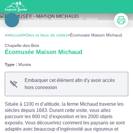
Écomusée Maison Michaud
Imprimer
ÉCOMUSÉE - MAISON MICHAUD - Maison_Michaud
Voir l'image en plein écran
>>
Accueil
>
Sites et lieux de visites
>
Écomusée Maison Michaud
Chapelle-des-Bois
Écomusée Maison Michaud
Type :
Musée
Embarquer cet élément afin d'y avoir accès
hors connexion
Située à 1100 m d’altitude, la ferme Michaud traverse les
siècles depuis 1683. Durant cette visite, vous allez
parcourir les 800 m2 d'exposition et les 2000 objets
exposés. Vous découvrirez comment les paysans se sont
adaptés avec beaucoup d'ingéniosité aux rigoureux et