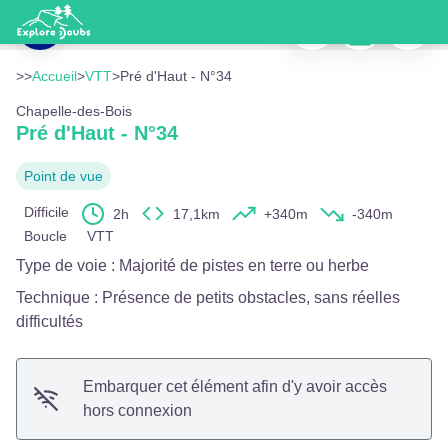
Pré d'Haut - N°34
Imprimer
Télécharger
Signaler
Les Prés d'Haut - Christian Burri
Voir l'image en plein écran
>>
Accueil
>
VTT
>
Pré d'Haut - N°34
Chapelle-des-Bois
Pré d'Haut - N°34
Point de vue
Difficile
2h
17,1km
+340m
-340m
Boucle
VTT
Type de voie
:
Majorité de pistes en terre ou herbe
Technique
:
Présence de petits obstacles, sans réelles
difficultés
Embarquer cet élément afin d'y avoir accès
hors connexion