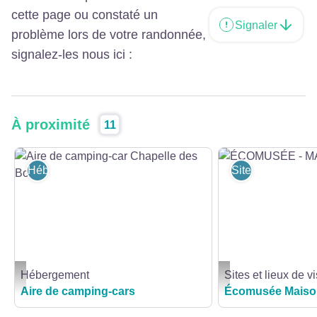
cette page ou constaté un
Signaler
problème lors de votre randonnée,
signalez-les nous ici :
À proximité
11
Hébergement
Sites et lieux de 
Hébergement
Sites et lieux de vi
Aire de camping-car Chapelle des Bois - Aire de camping-car Chapelle des B
ÉCOMUSÉE - MAISON 
Aire de camping-cars
Écomusée Maiso