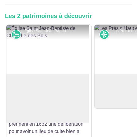
Les 2 patrimoines à découvrir
Église Saint Jean-Baptiste de Chapelle-des-Bois - OTPHD
Monuments et architecture
Point de vue
Église Saint Jean-Baptiste
Pré d'Haut
Jusque-là obligés de suivre le culte
Sommet culminant
à Châtelblanc ou à Chaux-Neuve
Point de vue sur 
Voir l'image en plein écran
voire Mouthe pour les grandes fêtes,
Blanc.
les habitants du village de «
Champion » (le premier nom du lieu)
prennent en 1632 une délibération
pour avoir un lieu de culte bien à