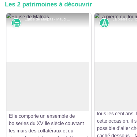
Les 2 patrimoines à découvrir
Église de Malpas - Maud Humbert
Monuments et architecture
Histoire
Église de Malpas
La pierre qui tou
L’église a été construite entre 1726
Dans le bois, à u
et 1728, son clocher comtois typique
du Lac à Friard, s
Voir l'image en plein écran
a été restauré d’avril à juin 2003
édifice : « La Pierr
après les dégâts causés par la
Vestige de culte dr
tempête de 1999.
pierre tournerait, 
tous les cent ans, 
Elle comporte un ensemble de
cette occasion, il s
boiseries du XVIIIe siècle couvrant
possible d’aller ch
les murs des collatéraux et du
caché dessous... (