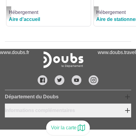
Hébergement
Hébergement
AIRE DE SERVICES CAMPING-CARS - AIRE COMMUNALE_1 - AIRE DE 
AIRE DE STATIONNEMEN
Aire d'accueil
Aire de stationne
www.doubs.fr
www.doubs.travel
Département du Doubs
Informations complémentaires
Voir la carte