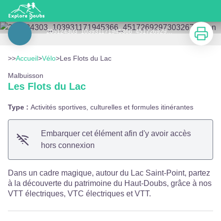
Les Flots du Lac
Imprimer
205124303_103931171945366_4517269297303267250_n - Les Flots du Lac
Voir l'image en plein écran
>>
Accueil
>
Vélo
>
Les Flots du Lac
Malbuisson
Les Flots du Lac
Type :
Activités sportives, culturelles et formules itinérantes
Embarquer cet élément afin d'y avoir accès
hors connexion
Dans un cadre magique, autour du Lac Saint-Point, partez
à la découverte du patrimoine du Haut-Doubs, grâce à nos
VTT électriques, VTC électriques et VTT.