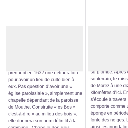
Église Saint Jean-Baptiste
Des ruisseaux qu
dans la tourbière
Jusque-là obligés de suivre le culte
Le cours d’eau tra
à Châtelblanc ou à Chaux-Neuve
combe des Cives. Il
Voir l'image en plein écran
voire Mouthe pour les grandes fêtes,
autre ruisseau ve
les habitants du village de «
Risoux, le massif 
Champion » (le premier nom du lieu)
surplombe. Après 
prennent en 1632 une délibération
souterrain, le ruis
pour avoir un lieu de culte bien à
de Morez à une di
eux. Pas question d’avoir une «
kilomètres d’ici. En
église paroissiale », simplement une
s’écoule à travers 
chapelle dépendant de la paroisse
comporte comme u
de Mouthe. Construite « es Bos »,
éponge en période
c'est-à-dire « au milieu des bois »,
fonte des neiges. L
elle donnera son nom définitif à la
ainsi les inondatio
commune : Chapelle-des-Bois.