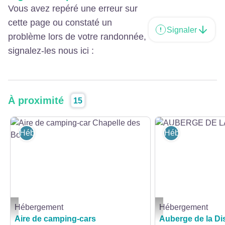
Vous avez repéré une erreur sur
cette page ou constaté un
Signaler
problème lors de votre randonnée,
signalez-les nous ici :
À proximité
15
Hébergement
Hébergement
Hébergement
Hébergement
Aire de camping-car Chapelle des Bois - Aire de camping-car Chapelle des B
AUBERGE DE LA DISTI
Aire de camping-cars
Auberge de la Dist