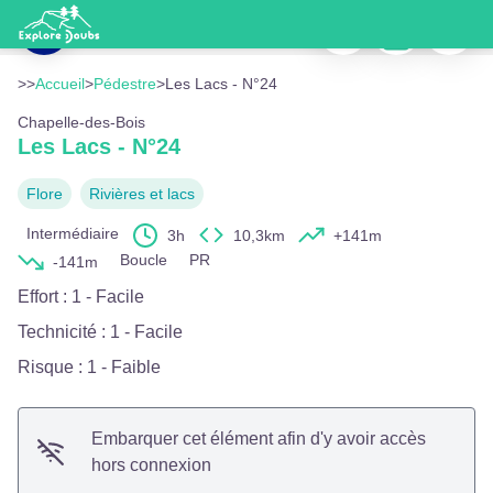
Les Lacs - N°24
Imprimer
Télécharger
Signaler
Lacs de Bellefontaine et des Mortes - J. Carrot - OTPHD
Voir l'image en plein écran
>>
Accueil
>
Pédestre
>
Les Lacs - N°24
Chapelle-des-Bois
Les Lacs - N°24
Flore
Rivières et lacs
Intermédiaire
3h
10,3km
+141m
Boucle
PR
-141m
Effort
:
1 - Facile
Technicité
:
1 - Facile
Risque
:
1 - Faible
Embarquer cet élément afin d'y avoir accès
hors connexion