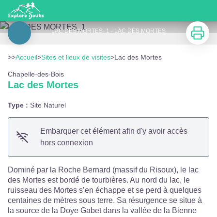
Lac des Mortes
Imprimer
LAC DES MORTES_1 - LAC DES MORTES
Voir l'image en plein écran
>>
Accueil
>
Sites et lieux de visites
>
Lac des Mortes
Chapelle-des-Bois
Lac des Mortes
Type :
Site Naturel
Embarquer cet élément afin d'y avoir accès
hors connexion
Dominé par la Roche Bernard (massif du Risoux), le lac
des Mortes est bordé de tourbières. Au nord du lac, le
ruisseau des Mortes s’en échappe et se perd à quelques
centaines de mètres sous terre. Sa résurgence se situe à
la source de la Doye Gabet dans la vallée de la Bienne