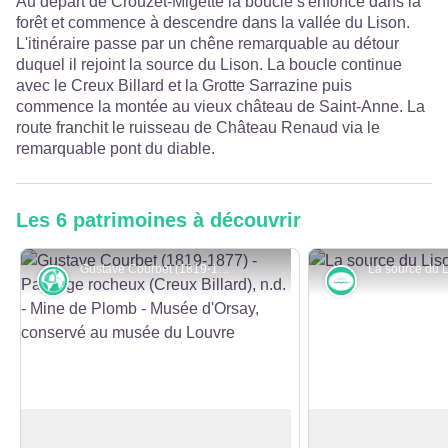
Au départ de Crouzet-Migette la boucle s'enfonce dans la
forêt et commence à descendre dans la vallée du Lison.
L'itinéraire passe par un chêne remarquable au détour
duquel il rejoint la source du Lison. La boucle continue
avec le Creux Billard et la Grotte Sarrazine puis
commence la montée au vieux château de Saint-Anne. La
route franchit le ruisseau de Château Renaud via le
remarquable pont du diable.
Les 6 patrimoines à découvrir
Gustave Courbet (1819-1877) - Paysage rocheux (Creux Billard), n.d. - Mine de Plomb - Musée d'Orsay, conservé au musée du Louvre - © Grand Palais RMN (musée d'Orsay) / Thierry Le Mage
Karst
Rivières et 
Le Creux Billard
La source d’inspir