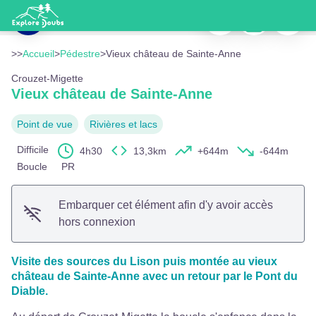
Vieux château de Sainte-Anne
Imprimer
Télécharger
Signaler
Nans-sous-Sainte-Anne, la Grotte Sarrazine - © Guy Decreuse
Voir l'image en plein écran
>>
Accueil
>
Pédestre
>
Vieux château de Sainte-Anne
Crouzet-Migette
Vieux château de Sainte-Anne
Point de vue
Rivières et lacs
Difficile
4h30
13,3km
+644m
-644m
Boucle
PR
Embarquer cet élément afin d'y avoir accès
hors connexion
Visite des sources du Lison puis montée au vieux
château de Sainte-Anne avec un retour par le Pont du
Diable.