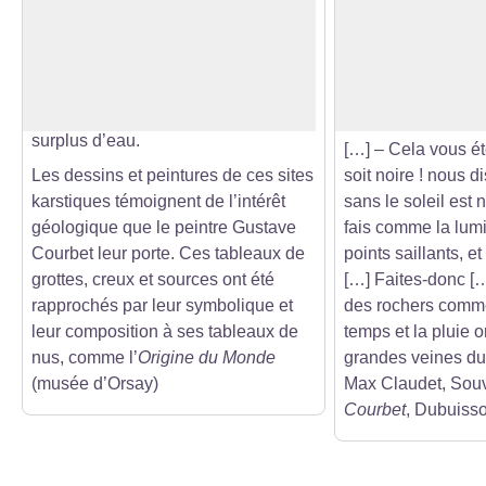
Après l’effondrement du plafond
Accompagné de s
d’une salle souterraine, s’est ouverte
Courbet peint à pl
Voir l'image en plein écran
une résurgence du Lison, le creux
pittoresque source
Billard, le long duquel quelques
« Courbet était do
grottes recrachent en fracas le
beau site avec sa 
surplus d’eau.
[…] – Cela vous é
Les dessins et peintures de ces sites
soit noire ! nous di
karstiques témoignent de l’intérêt
sans le soleil est n
géologique que le peintre Gustave
fais comme la lumiè
Courbet leur porte. Ces tableaux de
points saillants, et 
grottes, creux et sources ont été
[…] Faites-donc [
rapprochés par leur symbolique et
des rochers comme
leur composition à ses tableaux de
temps et la pluie o
nus, comme l’
Origine du Monde
grandes veines du 
(musée d’Orsay)
Max Claudet, Sou
Courbet
, Dubuisso