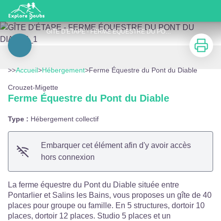
Ferme Équestre du Pont du Diable
GÎTE D'ÉTAPE - FERME ÉQUESTRE DU PONT DU DIABLE_1 - © Ferme équestre du Pont du Diable
Imprimer
Voir l'image en plein écran
>>
Accueil
>
Hébergement
>
Ferme Équestre du Pont du Diable
Crouzet-Migette
Ferme Équestre du Pont du Diable
Type :
Hébergement collectif
Embarquer cet élément afin d'y avoir accès
hors connexion
La ferme équestre du Pont du Diable située entre
Pontarlier et Salins les Bains, vous proposes un gîte de 40
places pour groupe ou famille. En 5 structures, dortoir 10
places, dortoir 12 places. Studio 5 places et un