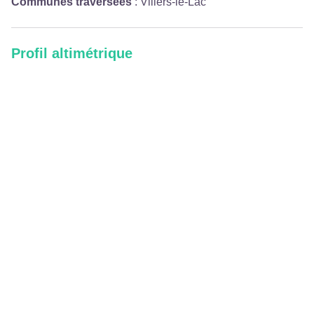
Communes traversées
:
Villers-le-Lac
Profil altimétrique