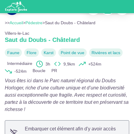
Saut du Doubs - Châtelard
Imprimer
Télécharger
Signaler
Saut du Doubs - CCVM
Voir l'image en plein écran
>>
Accueil
>
Pédestre
>
Saut du Doubs - Châtelard
Villers-le-Lac
Saut du Doubs - Châtelard
Faune
Flore
Karst
Point de vue
Rivières et lacs
Intermédiaire
3h
9,9km
+524m
Boucle
PR
-524m
Vous êtes ici dans le Parc naturel régional du Doubs
Horloger, riche d’une culture unique et d’une biodiversité
aussi exceptionnelle que fragile. Avec respect et curiosité,
partez à la découverte de ce territoire tout en préservant sa
richesse !
Embarquer cet élément afin d'y avoir accès