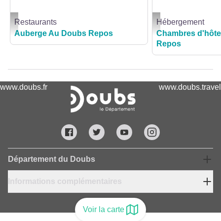
Restaurants
Hébergement
FERME AUBERGE - AU DOUBS REPOS_1 - Office de Tourisme et des Congr
Chambres d'hôtes Au 
Auberge Au Doubs Repos
Chambres d'hôt
Repos
www.doubs.fr
www.doubs.travel
Département du Doubs
Informations complémentaires
Voir la carte