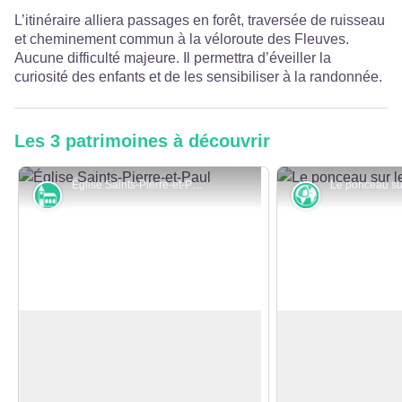
L’itinéraire alliera passages en forêt, traversée de ruisseau
et cheminement commun à la véloroute des Fleuves.
Aucune difficulté majeure. Il permettra d’éveiller la
curiosité des enfants et de les sensibiliser à la randonnée.
Les 3 patrimoines à découvrir
Église Saints-Pierre-et-Paul - Office de Tourisme du Grand Besançon / Emmanuel Eme
Monuments et architecture
Karst
Église Saints-Pierre-et-Paul
Pierre de Vorges
L'église paroissiale de Busy, placée
La Pierre de Vorge
sous le vocable de saint Pierre et
qui permettait de 
Voir l'image en plein écran
saint Paul, a été agrandie au XVIIIe
à gué. Depuis, un 