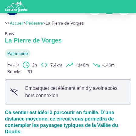
La Pierre de Vorges
Imprimer
Télécharger
Signaler
Église de Busy - Office de Tourisme du Grand Besançon / Emmanuel Eme
Voir l'image en plein écran
>>
Accueil
>
Pédestre
>
La Pierre de Vorges
Busy
La Pierre de Vorges
Patrimoine
Facile
2h
7,4km
+146m
-146m
Boucle
PR
Embarquer cet élément afin d'y avoir accès
hors connexion
Ce sentier est idéal à parcourir en famille. D’une
distance moyenne, ce circuit vous permettra de
contempler les paysages typiques de la Vallée du
Doubs.