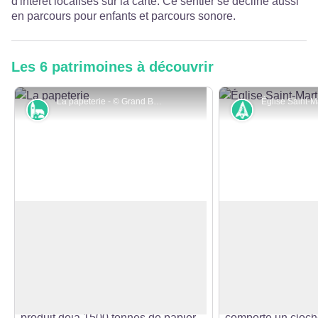
d'intérêt localisés sur la carte. Ce sentier se décline aussi
en parcours pour enfants et parcours sonore.
Les 6 patrimoines à découvrir
La papeterie - © Grand Besançon Métropole
Petit patrimoine
Histoire
L'ancienne papeterie
Le village de Del
Au XIXe siècle, la papeterie est la
L’église Saint-Mar
grande activité du village. Fondée en
a été construite p
Voir l'image en plein écran
1875 par la famille Outhenin-
l’ancienne église 
Chalandre, c’est la plus importante
Comme beaucoup 
de Franche-Comté. En 1879, elle
comtoises de cette
produit déjà 1500 tonnes de papier.
comporte un cloch