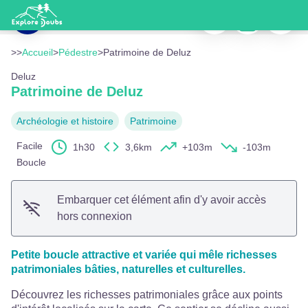
Patrimoine de Deluz
Imprimer
Télécharger
Signaler
Centre du village - © Grand Besançon Métropole
Voir l'image en plein écran
>>
Accueil
>
Pédestre
>
Patrimoine de Deluz
Deluz
Patrimoine de Deluz
Archéologie et histoire
Patrimoine
Facile
1h30
3,6km
+103m
-103m
Boucle
Embarquer cet élément afin d'y avoir accès
hors connexion
Petite boucle attractive et variée qui mêle richesses
patrimoniales bâties, naturelles et culturelles.
Découvrez les richesses patrimoniales grâce aux points