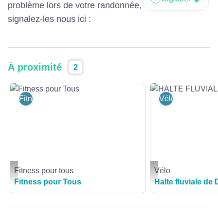
problème lors de votre randonnée,
signalez-les nous ici :
À proximité
2
Fitness pour tous
Vélo
Fitness pour tous
Vélo
Fitness pour Tous - M_Jeannier_CD
HALTE FLUVIALE DE DE
Fitness pour Tous
Halte fluviale de 