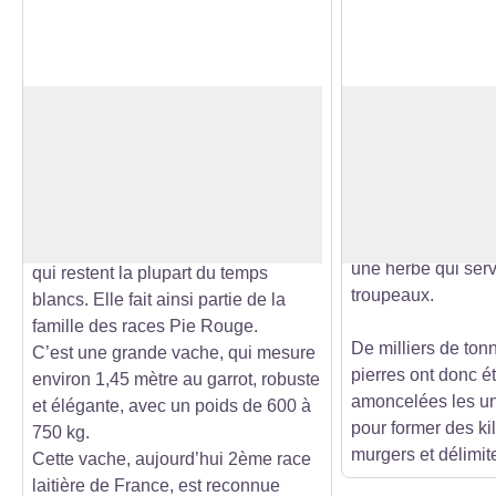
La Montbéliarde
Murgers
Ce terme régional
La Montbéliarde, avec son regard
de pierres, de cail
charmeur, est célèbre pour ses
Voir l'image en plein écran
pâturages par nos
tâches de couleur rouge dessinées
raison bien précise
sur sa robe blanche. On la reconnait
l'espace pour que 
également à sa tête et ses membres
une herbe qui servi
qui restent la plupart du temps
troupeaux.
blancs. Elle fait ainsi partie de la
famille des races Pie Rouge.
De milliers de ton
C’est une grande vache, qui mesure
pierres ont donc é
environ 1,45 mètre au garrot, robuste
amoncelées les un
et élégante, avec un poids de 600 à
pour former des ki
750 kg.
murgers et délimite
Cette vache, aujourd’hui 2ème race
laitière de France, est reconnue