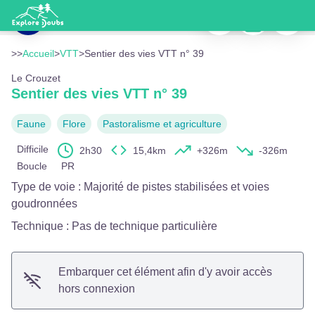
Sentier des vies VTT n° 39
Imprimer
Télécharger
Signaler
Vue aérienne du Crouzet - OTPHD - YM
Voir l'image en plein écran
>>
Accueil
>
VTT
>
Sentier des vies VTT n° 39
Le Crouzet
Sentier des vies VTT n° 39
Faune
Flore
Pastoralisme et agriculture
Difficile
2h30
15,4km
+326m
-326m
Boucle
PR
Type de voie
:
Majorité de pistes stabilisées et voies
goudronnées
Technique
:
Pas de technique particulière
Embarquer cet élément afin d'y avoir accès
hors connexion