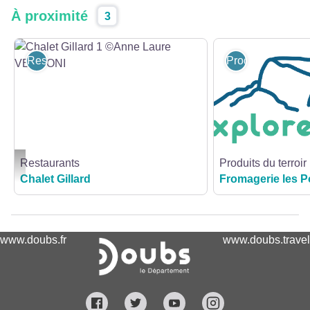
À proximité
3
Restaurants
Produits du terroi
Restaurants
Produits du terroir
Chalet Gillard 1 ©Anne Laure VERDONI - ©Anne-Laure VERDONI
Chalet Gillard
Fromagerie les P
www.doubs.fr
www.doubs.travel