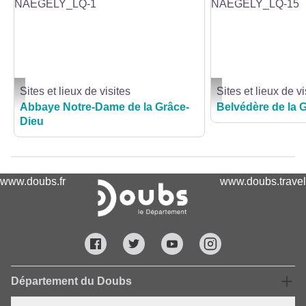
Sites et lieux de visites
Sites et lieux de vi
VALLEE_AUDEUX_CCPHD_MAXIME-NAEGELY_LQ-1 - happinessproduction
VALLEE_AUDEUX_CCPH
Abbaye Notre-Dame de la Grâce-
Belvédère de la 
Dieu
www.doubs.fr
www.doubs.travel
Département du Doubs