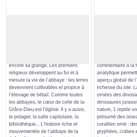
Abbaye de la Grâce-Dieu
Grotte de la Glac
Fondée en 1139, l’abbaye
Vous êtes curieux 
cistercienne de la Grâce-Dieu
Venez découvrir le
Voir l'image en plein écran
compte de nombreux éléments
révélés par la font
inscrits aux Monuments Historiques :
son église, son cloître, son moulin ou
Visite guidée sou
encore sa grange. Les premiers
commentaire à la fo
religieux développent au fur et à
analytique permett
mesure la vie de l’abbaye : les terres
aperçu global de l
deviennent cultivables et propice à
richesse du site. 
l’élevage de bétail. Comme toutes
ornées des dinosa
les abbayes, le cœur de celle de la
dinosaures jurass
Grâce-Dieu est l’église. Il y a aussi,
nature, 1 reptile vo
le potager, la salle capitulaire, la
présumé des oiseau
bibliothèque... L’histoire riche et
corallien orné : de
mouvementée de l’abbaye de la
gryphées, crabes e