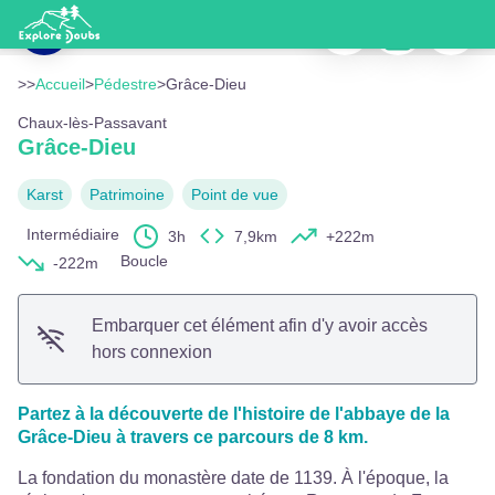
Grâce-Dieu
Imprimer
Télécharger
Signaler
Point de vue sur l'abbaye de la Grâce-Dieu - Maxime Naegely
Voir l'image en plein écran
>>
Accueil
>
Pédestre
>
Grâce-Dieu
Chaux-lès-Passavant
Grâce-Dieu
Karst
Patrimoine
Point de vue
Intermédiaire
3h
7,9km
+222m
Boucle
-222m
Embarquer cet élément afin d'y avoir accès
hors connexion
Partez à la découverte de l'histoire de l'abbaye de la
Grâce-Dieu à travers ce parcours de 8 km.
La fondation du monastère date de 1139. À l'époque, la