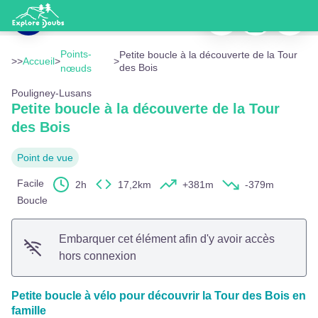
Petite boucle à la découverte de la Tour des Bois
Imprimer
Télécharger
Signaler
Pouligney Lusans - ©OT DoubsBaumois_ChantalMeyer
Voir l'image en plein écran
Points-
Petite boucle à la découverte de la Tour
>>
Accueil
>
>
des Bois
nœuds
Pouligney-Lusans
Petite boucle à la découverte de la Tour
des Bois
Point de vue
Facile
2h
17,2km
+381m
-379m
Boucle
Embarquer cet élément afin d'y avoir accès
hors connexion
Petite boucle à vélo pour découvrir la Tour des Bois en
famille