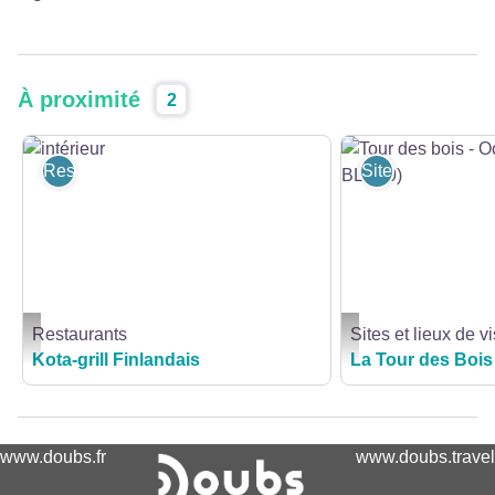
À proximité
2
Restaurants
Sites et lieux de 
Restaurants
Sites et lieux de vi
intérieur - Norbert GUGLIELMETTI
Tour des bois - Octobre
Kota-grill Finlandais
La Tour des Bois
www.doubs.fr
www.doubs.travel