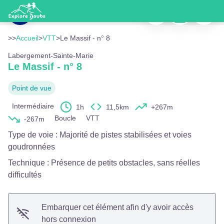
Le Massif - n° 8
Imprimer
Télécharger
Signaler
Paysages forêt - Bevalot Michel
Voir l'image en plein écran
>>
Accueil
>
VTT
>
Le Massif - n° 8
Labergement-Sainte-Marie
Le Massif - n° 8
Point de vue
Intermédiaire
1h
11,5km
+267m
Boucle
VTT
-267m
Type de voie
:
Majorité de pistes stabilisées et voies
goudronnées
Technique
:
Présence de petits obstacles, sans réelles
difficultés
Embarquer cet élément afin d'y avoir accès
hors connexion