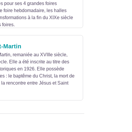
s pour ses 4 grandes foires
e foire hebdomadaire, les halles
ansformations à la fin du XIXe siècle
 foires.
1980 afin de lui rendre son visage
chaque été, lors de grands marchés
t-Martin
t.
Martin, remaniée au XVIIIe siècle,
le. Elle a été inscrite au titre des
oriques en 1926. Elle possède
es : le baptême du Christ, la mort de
 la rencontre entre Jésus et Saint