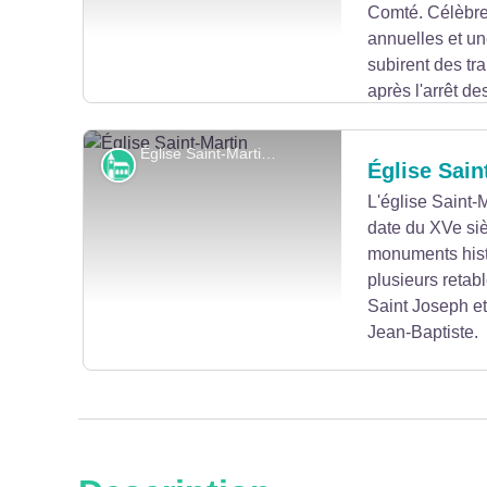
Comté. Célèbre
annuelles et un
subirent des tr
après l'arrêt des
D'importants travaux seront entrepris à partir de 
originel. Aujourd'hui, les halles reprennent vie 
Église Saint-Martin - CD25
Monuments et architecture
Église Sain
nocturnes les vendredis des mois de juillet et aoû
L'église Saint-
date du XVe sièc
Voir l'image en plein écran
monuments hist
plusieurs retabl
Saint Joseph et
Jean-Baptiste.