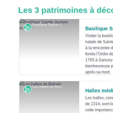
Les 3 patrimoines à déc
Basilique Sainte-Jeanne-Antide - CCPSB
Monuments et architecture
Basilique S
Visiter la basi
natale de Saint
à la rencontre 
fonda l'Ordre d
1765 à Sancey-l
bienheureuse p
après sa mort.
La maison natale se visite sur demande au 03.81
Les halles de Belvoir - Daniel Receveur
Monuments et architecture
Halles médi
Les halles, con
de 1314, sont l
Voir l'image en plein écran
cette importanc