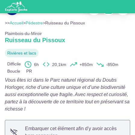
Ruisseau du Pissoux
Imprimer
Télécharger
Signaler
Le Saut du Pissoux - P.Bruot
Voir l'image en plein écran
>>
Accueil
>
Pédestre
>
Ruisseau du Pissoux
Plaimbois-du-Miroir
Ruisseau du Pissoux
Rivières et lacs
Difficile
6h
20,1km
+850m
-850m
Boucle
PR
Vous êtes ici dans le Parc naturel régional du Doubs
Horloger, riche d’une culture unique et d’une biodiversité
aussi exceptionnelle que fragile. Avec respect et curiosité,
partez à la découverte de ce territoire tout en préservant sa
richesse !
Embarquer cet élément afin d'y avoir accès