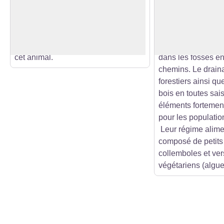
moyenne montagne, la présence du
crapaud qui est ov
Voir l'image en plein écran
chamois est conditionnée par les
régression et est
escarpements rocheux. La vallée du
une espèce menacé
Dessoubre est un habitat idéal pour
dans les ornières s
cet animal.
dans les fossés e
chemins. Le drain
forestiers ainsi q
bois en toutes sai
éléments fortemen
pour les populatio
Leur régime alime
composé de petits
collemboles et ver
végétariens (algue