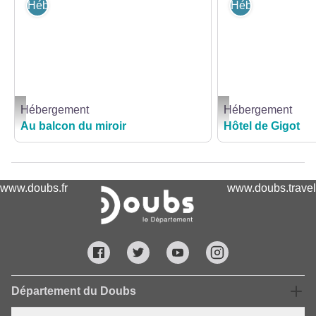
Hébergement
Hébergement
Hébergement
Hébergement
balcon du miroir - BARTHOD Valery
Hotel-de-gigot-bretonvil
Au balcon du miroir
Hôtel de Gigot
www.doubs.fr
www.doubs.travel
Département du Doubs