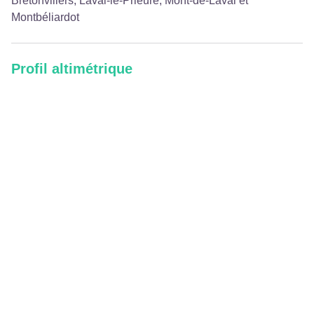
Bretonvillers, Laval-le-Prieuré, Mont-de-Laval et
Montbéliardot
Profil altimétrique