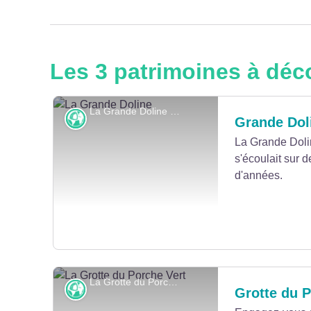
Les 3 patrimoines à déc
La Grande Doline - © Albain CCLL
Karst
Grande Dol
La Grande Dolin
s'écoulait sur 
d'années.
La Grotte du Porche Vert - © Albain CCLL
Karst
Grotte du P