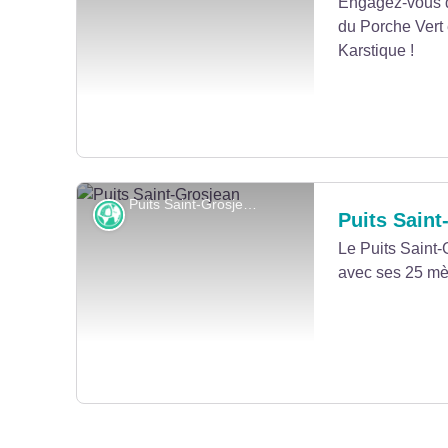
Engagez-vous d
du Porche Vert e
Voir l'image en plein écran
Karstique !
Puits Saint-Grosjean - © Albain CCLL
Karst
Puits Saint
Le Puits Saint-
avec ses 25 mè
Voir l'image en plein écran