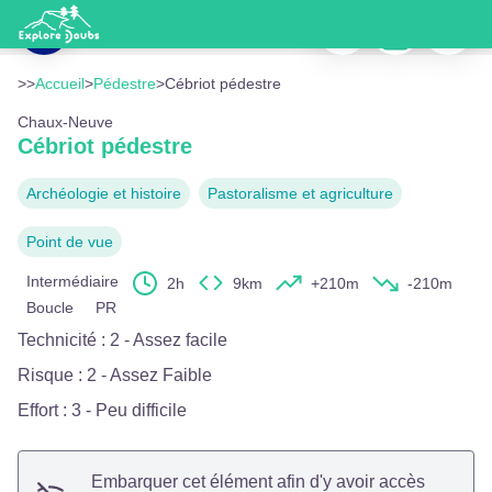
Cébriot pédestre
Imprimer
Télécharger
Signaler
Vue sur les tremplins de saut à ski de Chaux-Neuve - Sorya Hou - OTPHD
Voir l'image en plein écran
>>
Accueil
>
Pédestre
>
Cébriot pédestre
Chaux-Neuve
Cébriot pédestre
Archéologie et histoire
Pastoralisme et agriculture
Point de vue
Intermédiaire
2h
9km
+210m
-210m
Boucle
PR
Technicité
:
2 - Assez facile
Risque
:
2 - Assez Faible
Effort
:
3 - Peu difficile
Embarquer cet élément afin d'y avoir accès