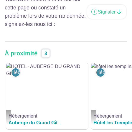
cette page ou constaté un
Signaler
problème lors de votre randonnée,
signalez-les nous ici :
À proximité
3
Hébergement
Hébergement
Hébergement
Hébergement
HÔTEL - AUBERGE DU GRAND GÎT_1 - © Auberge du Grand Gît
hôtel les tremplins - hôt
Auberge du Grand Gît
Hôtel les Trempli