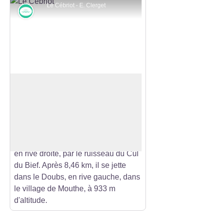
Le Cébriot - E. Clerget
Rivières et zones humides
Le Cébriot
Le Cébriot prend sa source dans la
commune de Châtelblanc à 996
Voir l'image en plein écran
mètres d’altitude et s’écoule en
direction du nord-est jusqu'à l'entrée
du village de Mouthe où il est rejoint,
en rive droite, par le ruisseau du Cul
du Bief. Après 8,46 km, il se jette
dans le Doubs, en rive gauche, dans
le village de Mouthe, à 933 m
d'altitude.