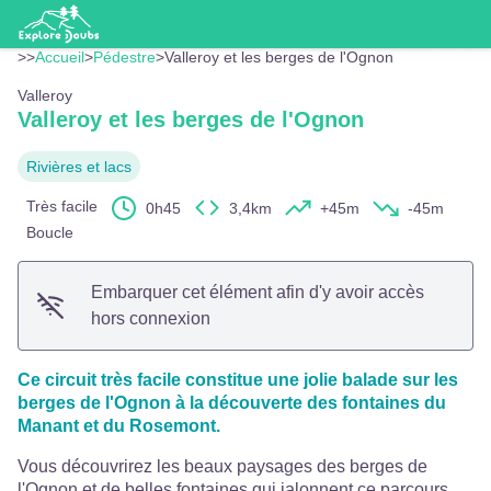
Valleroy et les berges de l'Ognon
Voir l'image en plein écran
OT DOUBS BAUMOIS
>>
Accueil
>
Pédestre
>
Valleroy et les berges de l'Ognon
Valleroy
Valleroy et les berges de l'Ognon
Rivières et lacs
Très facile
0h45
3,4km
+45m
-45m
Boucle
Embarquer cet élément afin d'y avoir accès
hors connexion
Ce circuit très facile constitue une jolie balade sur les
berges de l'Ognon à la découverte des fontaines du
Manant et du Rosemont.
Vous découvrirez les beaux paysages des berges de
l'Ognon et de belles fontaines qui jalonnent ce parcours .