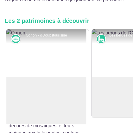
Les 2 patrimoines à découvrir
Ognon - ©Doubstourisme
Rivières et zones humides
Petit patrimo
Vallée de l'Ognon
Fontaine de Vall
Une vallée verte traversée par
Cette petite fontai
l'Ognon, bordée de collines boisées,
maisonnette borde
Voir l'image en plein écran
de champs et de forêts. Les villages
l'Ognon à la sortie
de la vallée rivalisent de charme
Valleroy.
avec leurs clochers d'églises
décorés de mosaïques, et leurs
maisons aux toits pentus, couleur