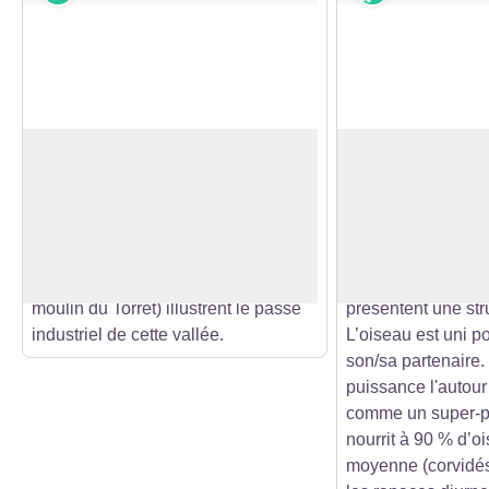
Le Doubs franco-suisse
L’autour des pa
Le Doubs fait frontière entre la
L’autour des palo
France et la Suisse.
forestier par exce
Voir l'image en plein écran
Ici, la frontière se situe au centre de
sa grande discrétio
la rivière.
majoritairement da
Quelques vestiges de moulin (ici le
plusieurs centaine
moulin du Torret) illustrent le passé
présentent une str
industriel de cette vallée.
L’oiseau est uni po
son/sa partenaire.
puissance l'autour
comme un super-pr
nourrit à 90 % d’oi
moyenne (corvidés