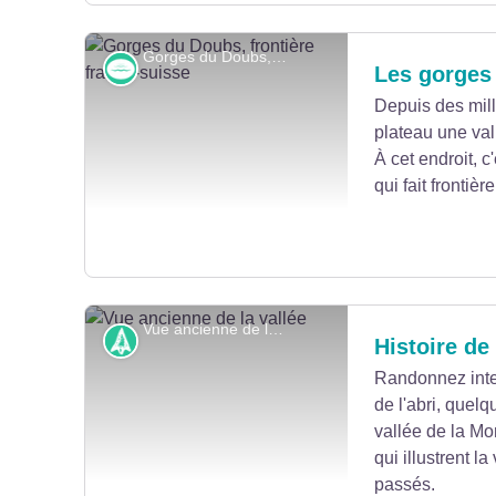
Gorges du Doubs, frontière franco-suisse - P.Bruot
Rivières et zones humides
Les gorges
Depuis des mill
plateau une val
Voir l'image en plein écran
À cet endroit, c'
qui fait frontiè
Vue ancienne de la vallée - Anonyme
Histoire
Histoire de 
Randonnez inte
de l'abri, quelq
Voir l'image en plein écran
vallée de la M
qui illustrent l
passés.