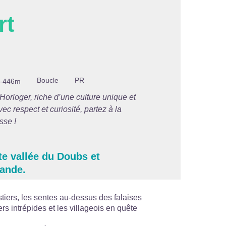
rt
'image en plein écran
Boucle
PR
-446m
Horloger, riche d’une culture unique et
ec respect et curiosité, partez à la
sse !
e vallée du Doubs et
bande.
stiers, les sentes au-dessus des falaises
rs intrépides et les villageois en quête