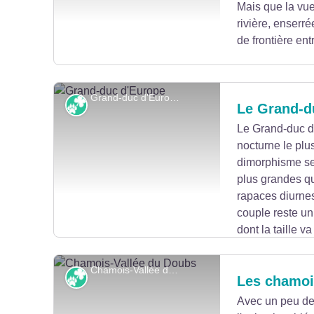
Mais que la vue
rivière, enserré
de frontière en
Grand-duc d'Europe - S.Wroza
Faune et flore
Le Grand-d
Le Grand-duc d'
nocturne le plu
Voir l'image en plein écran
dimorphisme se
plus grandes q
rapaces diurne
couple reste uni
dont la taille v
d'un petit mammifère mais aussi de poisson dans 
nature, le grand-duc peut vivre une vingtaine d'a
Chamois-Vallée du Doubs - P.Bruot
Faune et flore
Les chamoi
qui meurent naturellement.
Avec un peu de 