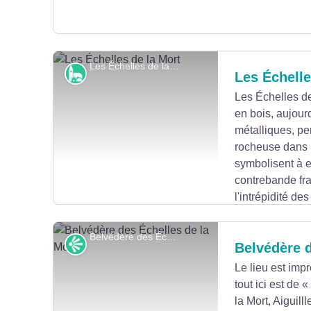
Les Échelles de la Mort - P.Bruot
Petit patrimoine
Les Échelle
Les Échelles de 
en bois, aujour
Voir l'image en plein écran
métalliques, pe
rocheuse dans l
symbolisent à e
contrebande fra
l'intrépidité de
Belvédère des Échelles de la Mort - P.Bruot
Point de vue
Belvédère d
Le lieu est imp
tout ici est de 
Voir l'image en plein écran
la Mort, Aiguilll