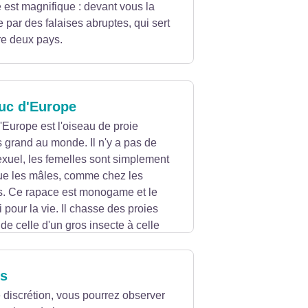
 est magnifique : devant vous la
e par des falaises abruptes, qui sert
tre deux pays.
uc d'Europe
Europe est l'oiseau de proie
s grand au monde. Il n'y a pas de
xuel, les femelles sont simplement
ue les mâles, comme chez les
s. Ce rapace est monogame et le
 pour la vie. Il chasse des proies
a de celle d'un gros insecte à celle
les sites proches de l'eau. Dans la
nnées, mais rares sont les individus
s
discrétion, vous pourrez observer