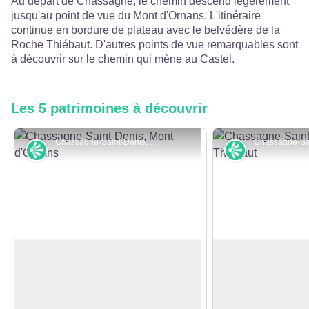
Au départ de Chassagne, le chemin descend légèrement
jusqu'au point de vue du Mont d'Ornans. L'itinéraire
continue en bordure de plateau avec le belvédère de la
Roche Thiébaut. D'autres points de vue remarquables sont
à découvrir sur le chemin qui mène au Castel.
Les 5 patrimoines à découvrir
Chassagne-Saint-Denis, Mont d'Ornans - © Bernard DEBOIS
Point de vue
Point de vue
Mont d'Ornans
Belvédère de la 
D'ici, vous avez un point de vue
Ce belvédère offre
remarquable sur Ornans. Attention,
remarquable sur la
Voir l'image en plein écran
ce belvédère n'est pas sécurisé.
la vallée de la Lou