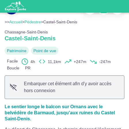
Castel-Saint-Denis
Imprimer
Télécharger
Signaler
Chassagne-Saint-Denis, La Roche Barmaud - © Albain CCLL
Voir l'image en plein écran
>>
Accueil
>
Pédestre
>
Castel-Saint-Denis
Chassagne-Saint-Denis
Castel-Saint-Denis
Patrimoine
Point de vue
Facile
4h
11,1km
+247m
-247m
Boucle
PR
Embarquer cet élément afin d'y avoir accès
hors connexion
Le sentier longe le balcon sur Ornans avec le
belvédère de Barmaud, jusqu'aux ruines du Castel
Saint-Denis.