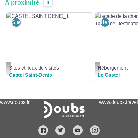
À proximité
6
Sites et lieux de visites
Hébergement
Sites et lieux de visites
Hébergement
CASTEL SAINT DENIS_1 - Roxane Bataillard
façade de la chambre © 
Castel Saint-Denis
Le Castel
www.doubs.fr
www.doubs.travel