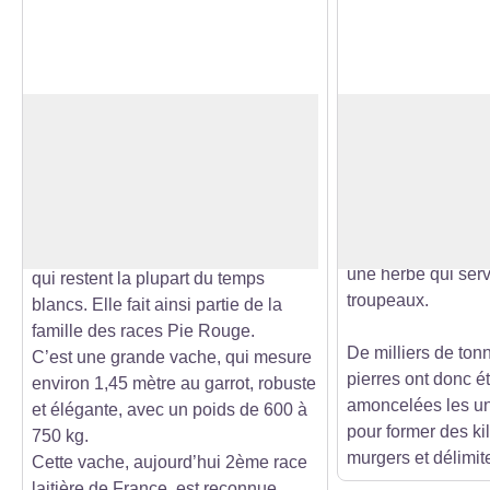
La Montbéliarde
Murgers
Ce terme régional
La Montbéliarde, avec son regard
de pierres, de cail
charmeur, est célèbre pour ses
Voir l'image en plein écran
pâturages par nos
tâches de couleur rouge dessinées
raison bien précise
sur sa robe blanche. On la reconnait
l'espace pour que 
également à sa tête et ses membres
une herbe qui servi
qui restent la plupart du temps
troupeaux.
blancs. Elle fait ainsi partie de la
famille des races Pie Rouge.
De milliers de ton
C’est une grande vache, qui mesure
pierres ont donc é
environ 1,45 mètre au garrot, robuste
amoncelées les un
et élégante, avec un poids de 600 à
pour former des ki
750 kg.
murgers et délimite
Cette vache, aujourd’hui 2ème race
laitière de France, est reconnue