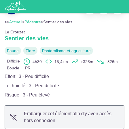
Sentier des vies
Imprimer
Télécharger
Signaler
Vue aérienne du Crouzet - OTPHD - YM
Voir l'image en plein écran
>>
Accueil
>
Pédestre
>
Sentier des vies
Le Crouzet
Sentier des vies
Faune
Flore
Pastoralisme et agriculture
Difficile
4h30
15,4km
+326m
-326m
Boucle
PR
Effort
:
3 - Peu difficile
Technicité
:
3 - Peu difficile
Risque
:
3 - Peu élevé
Embarquer cet élément afin d'y avoir accès
hors connexion