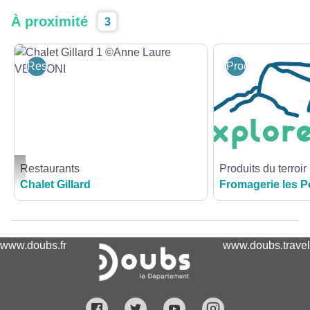
À proximité
3
Restaurants
Produits du terroi
Restaurants
Produits du terroir
Chalet Gillard 1 ©Anne Laure VERDONI - ©Anne-Laure VERDONI
Chalet Gillard
Fromagerie les P
www.doubs.fr
www.doubs.travel