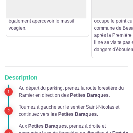
l'Ognon et les plateaux de Haute-
la place forte de B
Saône. Par temps clair, vous pourrez
construit entre 18
également apercevoir le massif
occupe le point cu
vosgien.
commune de Besan
après la Première
il ne se visite pas
dangers d'éboule
Description
Au départ du parking, prenez la route forestière du
Ramier en direction des
Petites Baraques
.
Tournez à gauche sur le sentier Saint-Nicolas et
continuez vers
les Petites Baraques
.
Aux
Petites Baraques
, prenez à droite et