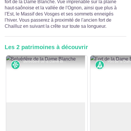
fort de la Dame Blanche. Vue imprenable sur la plaine
haut-saônoise et la vallée de l'Ognon, ainsi que plus à
l'Est, le Massif des Vosges et ses sommets enneigés
l'hiver. Vous passerez à proximité de l'ancien fort de
Chailluz en suivant la crête sur toute sa longueur.
Les 2 patrimoines à découvrir
Belvédère de la Dame Blanche - © Ville de Besançon
Point de vue
Histoire
Point de vue de la Dame Blanche
Fort de la Dame 
À quelques encablures du fort, ce
Le fort de la Dame
belvédère offre une vue imprenable
de Chailluz de son 
Voir l'image en plein écran
et panoramique sur la vallée de
partie des construc