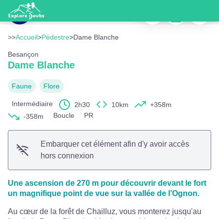
Dame Blanche
Imprimer
Télécharger
Signaler
Belvédère de la Dame Blanche - © Eric Chatelain Ville de Besançon
Voir l'image en plein écran
>>
Accueil
>
Pédestre
>
Dame Blanche
Besançon
Dame Blanche
Faune
Flore
Intermédiaire
2h30
10km
+358m
Boucle
PR
-358m
Embarquer cet élément afin d'y avoir accès
hors connexion
Une ascension de 270 m pour découvrir devant le fort
un magnifique point de vue sur la vallée de l’Ognon.
Au cœur de la forêt de Chailluz, vous monterez jusqu'au