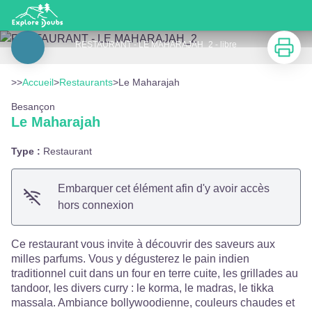
Le Maharajah
Imprimer
RESTAURANT - LE MAHARAJAH_2 - libre
Voir l'image en plein écran
>>
Accueil
>
Restaurants
>
Le Maharajah
Besançon
Le Maharajah
Type :
Restaurant
Embarquer cet élément afin d'y avoir accès
hors connexion
Ce restaurant vous invite à découvrir des saveurs aux
milles parfums. Vous y dégusterez le pain indien
traditionnel cuit dans un four en terre cuite, les grillades au
tandoor, les divers curry : le korma, le madras, le tikka
massala. Ambiance bollywoodienne, couleurs chaudes et