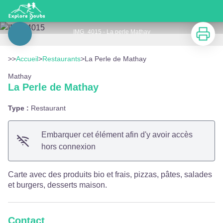
La Perle de Mathay
Imprimer
IMG_4015 - La perle Mathay
Voir l'image en plein écran
>>
Accueil
>
Restaurants
>
La Perle de Mathay
Mathay
La Perle de Mathay
Type :
Restaurant
Embarquer cet élément afin d'y avoir accès
hors connexion
Carte avec des produits bio et frais, pizzas, pâtes, salades
et burgers, desserts maison.
Contact