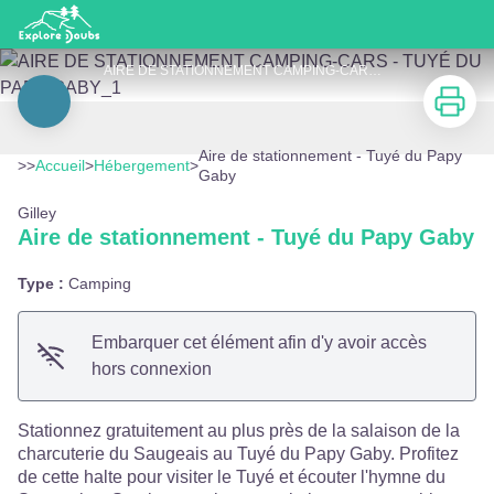
Aire de stationnement - Tuyé du Papy Gaby
AIRE DE STATIONNEMENT CAMPING-CARS - TUYÉ DU PAPY GABY_1 - AIRE DE STATIONNEMENT CAMPING-CARS - TUYÉ DU PAPY GABY
Imprimer
Voir l'image en plein écran
Aire de stationnement - Tuyé du Papy
>>
Accueil
>
Hébergement
>
Gaby
Gilley
Aire de stationnement - Tuyé du Papy Gaby
Type :
Camping
Embarquer cet élément afin d'y avoir accès
hors connexion
Stationnez gratuitement au plus près de la salaison de la
charcuterie du Saugeais au Tuyé du Papy Gaby. Profitez
de cette halte pour visiter le Tuyé et écouter l'hymne du