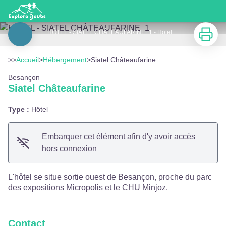
Siatel Châteaufarine
Imprimer
HÔTEL - SIATEL CHÂTEAUFARINE_1 - Hotel Siatel Chateaufarine à Besançon
Voir l'image en plein écran
>>
Accueil
>
Hébergement
>
Siatel Châteaufarine
Besançon
Siatel Châteaufarine
Type :
Hôtel
Embarquer cet élément afin d'y avoir accès
hors connexion
L'hôtel se situe sortie ouest de Besançon, proche du parc
des expositions Micropolis et le CHU Minjoz.
Contact