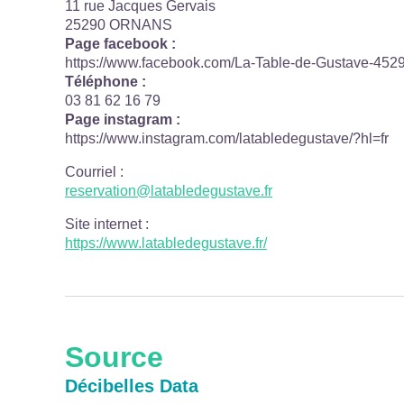
11 rue Jacques Gervais
25290 ORNANS
Page facebook :
https://www.facebook.com/La-Table-de-Gustave-45
Téléphone :
03 81 62 16 79
Page instagram :
https://www.instagram.com/latabledegustave/?hl=fr
Courriel
:
reservation@latabledegustave.fr
Site internet
:
https://www.latabledegustave.fr/
Source
Décibelles Data