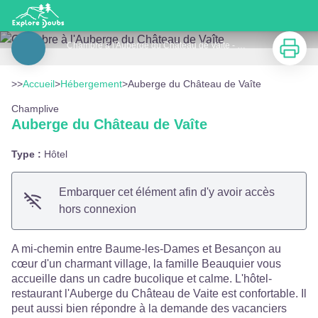
Auberge du Château de Vaîte
Imprimer
Chambre à l'Auberge du Château de Vaîte - OT Baume-les-Dames
Voir l'image en plein écran
>>
Accueil
>
Hébergement
>
Auberge du Château de Vaîte
Champlive
Auberge du Château de Vaîte
Type :
Hôtel
Embarquer cet élément afin d'y avoir accès
hors connexion
A mi-chemin entre Baume-les-Dames et Besançon au
cœur d'un charmant village, la famille Beauquier vous
accueille dans un cadre bucolique et calme. L'hôtel-
restaurant l'Auberge du Château de Vaite est confortable. Il
peut aussi bien répondre à la demande des vacanciers