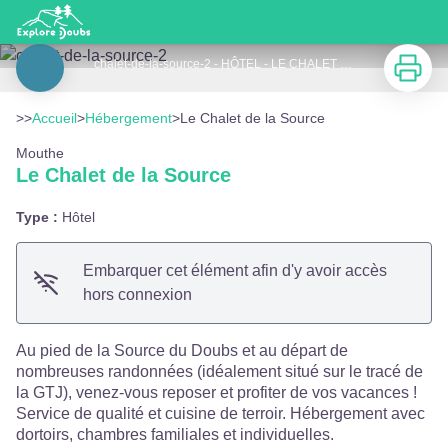
Le Chalet de la Source
Imprimer
chalet-de-la-source-2 - HÔTEL - LE CHALET DE LA SOURCE
Voir l'image en plein écran
>>
Accueil
>
Hébergement
>
Le Chalet de la Source
Mouthe
Le Chalet de la Source
Type :
Hôtel
Embarquer cet élément afin d'y avoir accès
hors connexion
Au pied de la Source du Doubs et au départ de
nombreuses randonnées (idéalement situé sur le tracé de
la GTJ), venez-vous reposer et profiter de vos vacances !
Service de qualité et cuisine de terroir. Hébergement avec
dortoirs, chambres familiales et individuelles.