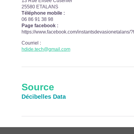
13 Rue Élisée Cusenier
25580 ETALANS
Téléphone mobile :
06 86 91 38 98
Page facebook :
https://www.facebook.com/instantsdevasionetalans/?f
Courriel
:
hdide.tech@gmail.com
Source
Décibelles Data