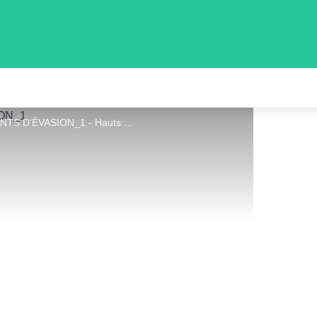
CHAMBRE D'HÔTES - HAUTS DOUX INSTANTS D'ÉVASION_1 - Hauts Doux Instants d'Evasion