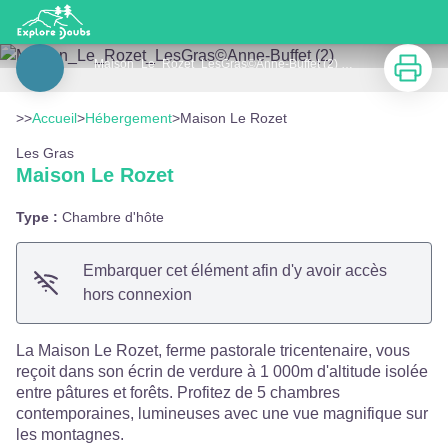
Maison Le Rozet
Imprimer
Maison_Le_Rozet_LesGras©Anne-Buffet (2) - Anne-Buffet
Voir l'image en plein écran
>>
Accueil
>
Hébergement
>
Maison Le Rozet
Les Gras
Maison Le Rozet
Type :
Chambre d'hôte
Embarquer cet élément afin d'y avoir accès
hors connexion
La Maison Le Rozet, ferme pastorale tricentenaire, vous
reçoit dans son écrin de verdure à 1 000m d'altitude isolée
entre pâtures et forêts. Profitez de 5 chambres
contemporaines, lumineuses avec une vue magnifique sur
les montagnes.